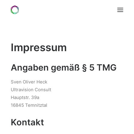
HOME
Impressum
VISION
SERVICES
Angaben gemäß § 5 TMG
FORMATE
ÜBER UNS
Sven Oliver Heck
KONTAKT
Ultravision Consult
Hauptstr. 39a
16845 Temnitztal
Kontakt